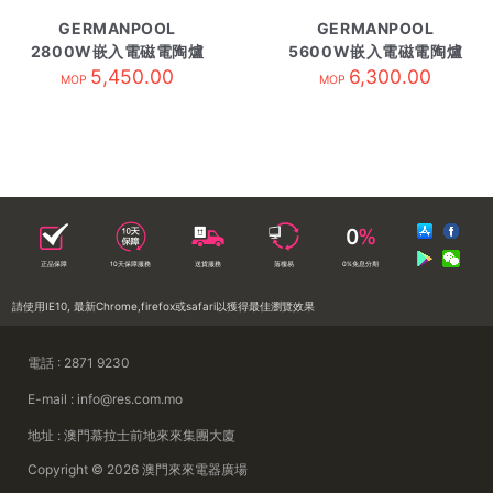
GERMANPOOL
GERMANPOOL
2800W嵌入電磁電陶爐
5600W嵌入電磁電陶爐
GIH-DD28B
5,450.00
GIH-DD38B-需訂貨
6,300.00
MOP
MOP
正品保障
10天保障服務
送貨服務
落樓易
0%免息分期
請使用IE10, 最新Chrome,firefox或safari以獲得最佳瀏覽效果
電話 : 2871 9230
E-mail : info@res.com.mo
地址 : 澳門慕拉士前地來來集團大廈
Copyright © 2026 澳門來來電器廣場