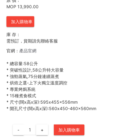
原 價：
MOP 13,990.00
加入購物車
庫 存：
需預訂，貨期請先聯絡客服
官網：
產品官網
*
總容量:58公升
*
突破性設計,58公升特大容量
*
強勁蒸氣,75分鐘連續蒸煮
*
烘焙之選-上下火獨立溫度調控
*
專業烤焗系統
*
15種煮食模式
*
尺寸(闊x高x深):595x455x556mm
*
開孔尺寸(闊x高x深):560x450-460x560mm
-
+
加入購物車