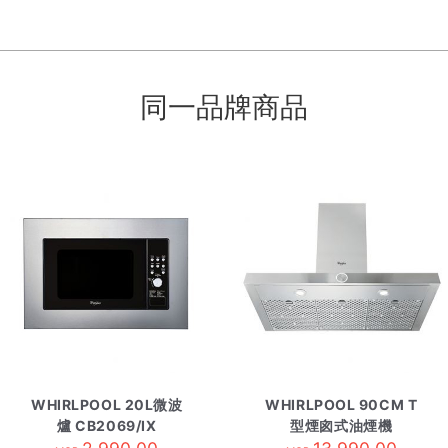
同一品牌商品
WHIRLPOOL 20L微波
WHIRLPOOL 90CM T
爐 CB2069/IX
型煙囪式油煙機
WHSS90FLTCK