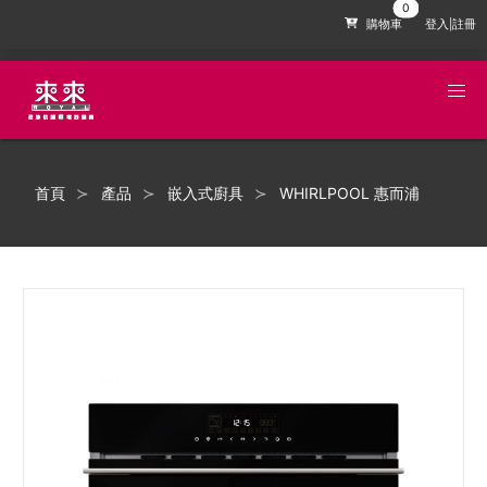
購物車
登入|註冊
首頁
產品
嵌入式廚具
WHIRLPOOL 惠而浦