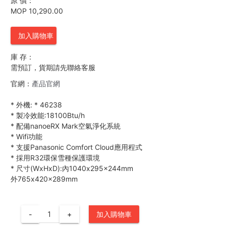
原 價：
MOP 10,290.00
加入購物車
庫 存：
需預訂，貨期請先聯絡客服
官網：
產品官網
*
外機:
*
46238
*
製冷效能:18100Btu/h
*
配備nanoeRX Mark空氣淨化系統
*
Wifi功能
*
支援Panasonic Comfort Cloud應用程式
*
採用R32環保雪種保護環境
*
尺寸(WxHxD):內1040x295x244mm
外765x420x289mm
-
+
加入購物車