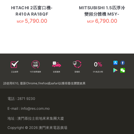
HITACHI 2匹窗口機-
MITSUBISHI 1.5匹淨冷
R410A RA18QF
變頻分體機 MSY-
5,790.00
GS12VF 內-R32
6,790.00
MOP
MOP
正品保障
10天保障服務
送貨服務
落樓易
0%免息分期
請使用IE10, 最新Chrome,firefox或safari以獲得最佳瀏覽效果
電話 : 2871 9230
E-mail : info@res.com.mo
地址 : 澳門慕拉士前地來來集團大廈
Copyright © 2026 澳門來來電器廣場