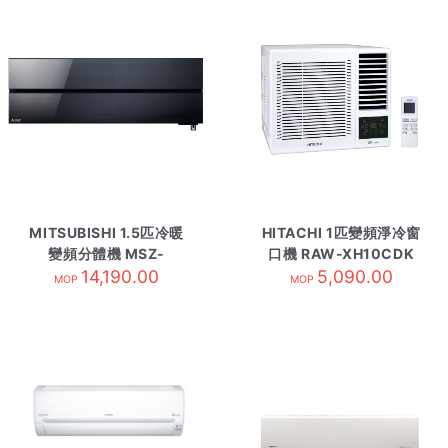
MITSUBISHI 1.5匹冷暖
HITACHI 1匹變頻淨冷窗
變頻分體機 MSZ-
口機 RAW-XH10CDK
LN12VFB-內 黑R32
14,190.00
5,090.00
R32
MOP
MOP