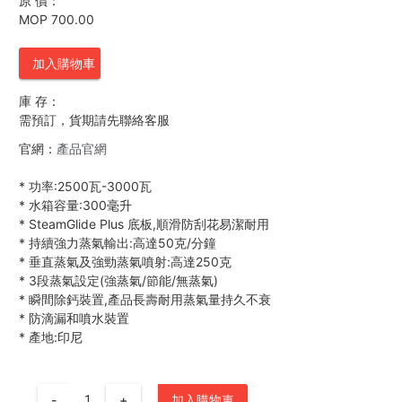
原 價：
MOP 700.00
加入購物車
庫 存：
需預訂，貨期請先聯絡客服
官網：
產品官網
*
功率:2500瓦-3000瓦
*
水箱容量:300毫升
*
SteamGlide Plus 底板,順滑防刮花易潔耐用
*
持續強力蒸氣輸出:高達50克/分鐘
*
垂直蒸氣及強勁蒸氣噴射:高達250克
*
3段蒸氣設定(強蒸氣/節能/無蒸氣)
*
瞬間除鈣裝置,產品長壽耐用蒸氣量持久不衰
*
防滴漏和噴水裝置
*
產地:印尼
-
+
加入購物車