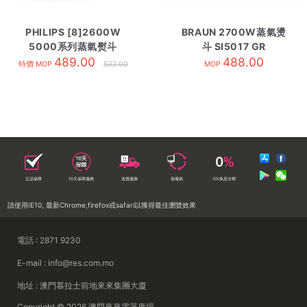
PHILIPS [8]2600W
BRAUN 2700W蒸氣燙
5000系列蒸氣熨斗
斗 SI5017 GR
DST5040/86 黑色
489.00
488.00
特價 MOP
532.00
MOP
正品保障
10天保障服務
送貨服務
落樓易
0%免息分期
請使用IE10, 最新Chrome,firefox或safari以獲得最佳瀏覽效果
電話 : 2871 9230
E-mail : info@res.com.mo
地址 : 澳門慕拉士前地來來集團大廈
Copyright © 2026 澳門來來電器廣場