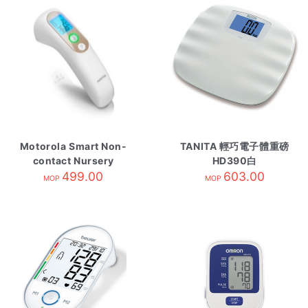
Motorola Smart Non-
TANITA 輕巧電子體重磅
contact Nursery
HD390白
Thermometer white
499.00
603.00
MOP
MOP