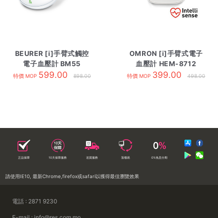
BEURER [i]手臂式觸控
OMRON [i]手臂式電子
電子血壓計 BM55
血壓計 HEM-8712
599.00
399.00
特價 MOP
898.00
特價 MOP
498.00
正品保障
10天保障服務
送貨服務
落樓易
0%免息分期
請使用IE10, 最新Chrome,firefox或safari以獲得最佳瀏覽效果
電話 : 2871 9230
E-mail : info@res.com.mo