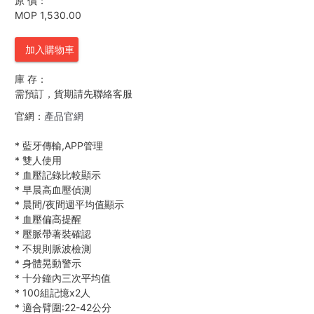
原 價：
MOP 1,530.00
加入購物車
庫 存：
需預訂，貨期請先聯絡客服
官網：
產品官網
*
藍牙傳輸,APP管理
*
雙人使用
*
血壓記錄比較顯示
*
早晨高血壓偵測
*
晨間/夜間週平均值顯示
*
血壓偏高提醒
*
壓脈帶著裝確認
*
不規則脈波檢測
*
身體晃動警示
*
十分鐘內三次平均值
*
100組記憶x2人
*
適合臂圍:22-42公分