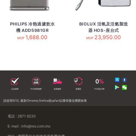
PHILIPS 冷熱過濾飲水
BIOLUX 活氧及活氫製造
機 ADD5981GR
器 HOS-座台式
1,688.00
23,950.00
MOP
MOP
正品保障
10天保障服務
送貨服務
落樓易
0%免息分期
請使用IE10, 最新Chrome,firefox或safari以獲得最佳瀏覽效果
電話 : 2871 9230
E-mail : info@res.com.mo