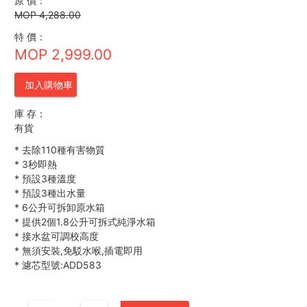
原 價：
MOP 4,288.00
特 價：
MOP 2,999.00
加入購物車
庫 存：
有貨
*
去除110種有害物質
*
3秒即熱
*
預設3種溫度
*
預設3種出水量
*
6公升可拆卸原水箱
*
提供2個1.8公升可拆式純淨水箱
*
接水盆可調校高度
*
無須安裝,免駁水喉,插電即用
*
濾芯型號:ADD583