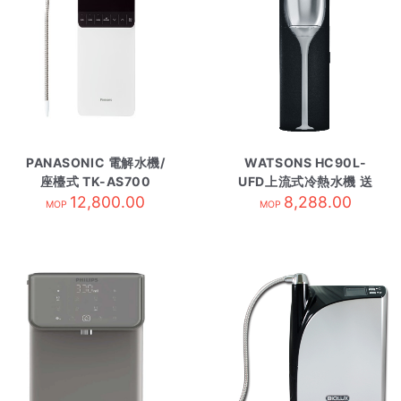
PANASONIC 電解水機/
WATSONS HC90L-
座檯式 TK-AS700
UFD上流式冷熱水機 送
12,800.00
36張水券/需訂 黑
8,288.00
MOP
MOP