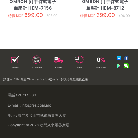
OMRON [i]手臂式電子
OMRON [i]手臂式電子
血壓計 HEM-7156
血壓計 HEM-8712
699.00
399.00
特價 MOP
798.00
特價 MOP
498.00
正品保障
10天保障服務
送貨服務
落樓易
0%免息分期
請使用IE10, 最新Chrome,firefox或safari以獲得最佳瀏覽效果
電話 : 2871 9230
E-mail : info@res.com.mo
地址 : 澳門慕拉士前地來來集團大廈
Copyright © 2026 澳門來來電器廣場