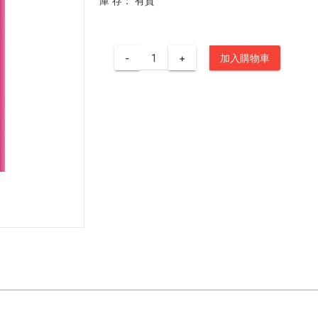
庫 存：
有貨
-
+
加入購物車