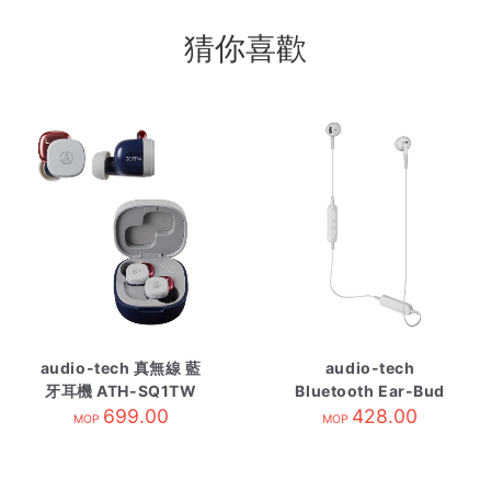
猜你喜歡
audio-tech 真無線 藍
audio-tech
牙耳機 ATH-SQ1TW
Bluetooth Ear-Bud
NRD 紺紅
699.00
Earphones 白 ATH-
428.00
MOP
MOP
C200BT WH