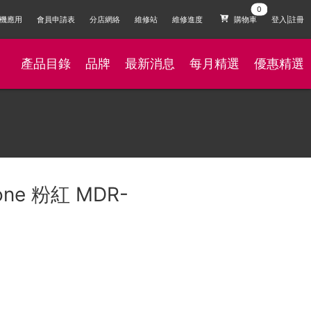
機應用
會員申請表
分店網絡
維修站
維修進度
購物車
登入|註冊
產品目錄
品牌
最新消息
每月精選
優惠精選
hone 粉紅 MDR-