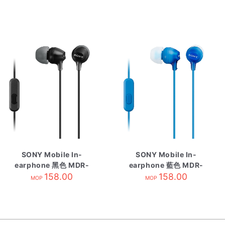
SONY Mobile In-
SONY Mobile In-
earphone 黑色 MDR-
earphone 藍色 MDR-
EX15AP/BC
158.00
EX15APLIC
158.00
MOP
MOP