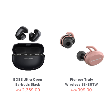
BOSE Ultra Open
Pioneer Truly
Earbuds Black
Wireless SE-E8TW
2,369.00
Rose/Gray
999.00
MOP
MOP