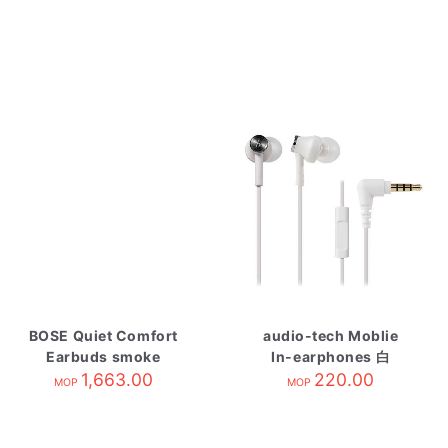
BOSE Quiet Comfort
audio-tech Moblie
Earbuds smoke
In-earphones 白
1,663.00
white
ATH-CK350is WH
220.00
MOP
MOP