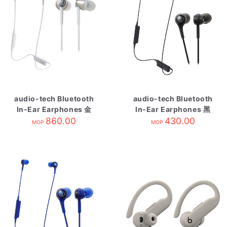
audio-tech Bluetooth
audio-tech Bluetooth
In-Ear Earphones 金
In-Ear Earphones 黑
ATH-CKR55BT CG
860.00
ATH-CK200BT BK
430.00
MOP
MOP