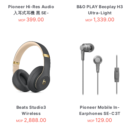
Pioneer Hi-Res Audio
B&O PLAY Beoplay H3
入耳式耳機 黑 SE-
Ultra-Light
CH5TK
399.00
Earphones Natural
1,339.00
MOP
MOP
Beats Studio3
Pioneer Mobile In-
Wireless
Earphones SE-C3T
Headphones Shadow
2,888.00
Gray
129.00
MOP
MOP
Grey