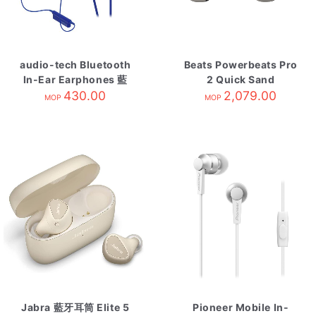
audio-tech Bluetooth
Beats Powerbeats Pro
In-Ear Earphones 藍
2 Quick Sand
ATH-CK200BT BL
430.00
2,079.00
MOP
MOP
Jabra 藍牙耳筒 Elite 5
Pioneer Mobile In-