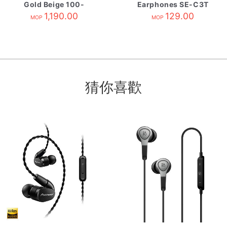
Gold Beige 100-
Earphones SE-C3T
99181001-40
1,190.00
White
129.00
MOP
MOP
猜你喜歡