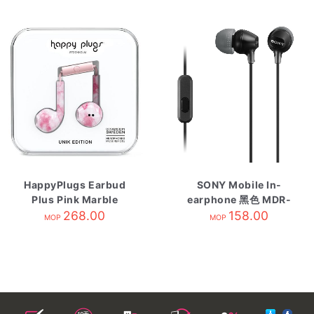
HappyPlugs Earbud
SONY Mobile In-
Plus Pink Marble
earphone 黑色 MDR-
268.00
EX15AP/BC
158.00
MOP
MOP