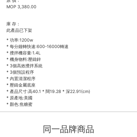
原 價：
MOP 3,380.00
庫 存：
此產品已下架
*
功率:1200w
*
每分鐘轉快速:600-16000轉速
*
攪拌機容量:1.4L
*
機身物料:壓鑄鋅
*
3個高效攪拌系統
*
3個預設程序
*
內置清潔程序
*
壓鑄金屬底座
*
產品尺寸:高40.1
*
闊19.28
*
深22.91(cm)
*
原產地:美國
*
顏色:焦糖蜜
同一品牌商品