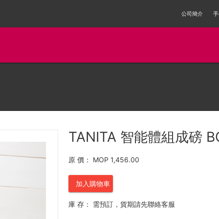
公司簡介
手
TANITA 智能體組成磅 B
原 價：
MOP 1,456.00
加入購物車
庫 存：
需預訂，貨期請先聯絡客服