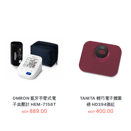
OMRON 藍牙手臂式電
TANITA 輕巧電子體重
子血壓計 HEM-7156T
磅 HD394酒紅
889.00
藍牙
400.00
MOP
MOP