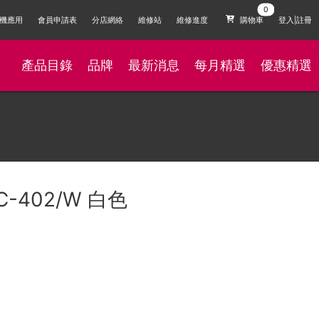
機應用
會員申請表
分店網絡
維修站
維修進度
購物車
登入|註冊
產品目錄
品牌
最新消息
每月精選
優惠精選
C-402/W 白色