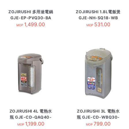
ZOJIRUSHI 多用途電鍋
ZOJIRUSHI 1.8L電飯煲
GJE-EP-PVQ30-BA
GJE-NH-SQ18-WB
1,499.00
531.00
MOP
MOP
ZOJIRUSHI 4L 電熱水
ZOJIRUSHI 3L 電熱水
瓶 GJE-CD-QAQ40-
瓶 GJE-CD-WBQ30-
1,199.00
TA
799.00
HA
MOP
MOP