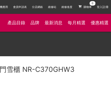
機應用
會員申請表
分店網絡
維修站
維修進度
購物車
登入|註冊
產品目錄
品牌
最新消息
每月精選
優惠精選
L三門雪櫃 NR-C370GHW3