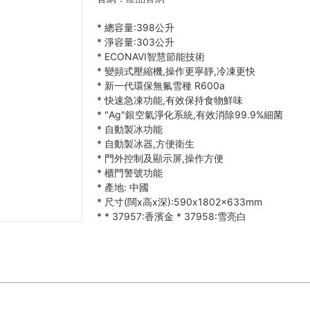
*
總容量:398公升
*
淨容量:303公升
*
ECONAVI智慧節能技術
*
變頻式壓縮機,操作更寧靜,冷凍更快
*
新一代環保無氟雪種 R600a
*
快速急凍功能,有效保持食物鮮味
*
"Ag"銀空氣淨化系統,有效消除99.9%細菌
*
自動製冰功能
*
自動製冰器,方便衛生
*
門外控制及顯示屏,操作方便
*
櫃門警號功能
*
產地: 中國
*
尺寸(闊x高x深):590x1802x633mm
*
*
37957:香濱金
*
37958:雪亮白