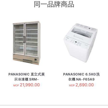
同一品牌商品
PANASONIC 直立式展
PANASONIC 6.5KG洗
示冷凍櫃 SRM-
衣機 NA-F65A9
CD471-L
21,990.00
2,690.00
MOP
MOP