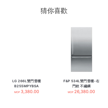
猜你喜歡
LG 266L雙門雪櫃
F&P 534L雙門雪櫃-右
B255MPYBSA
門鉸 不繡綱
3,380.00
RF522WDRX4 需訂貨
26,380.00
MOP
MOP