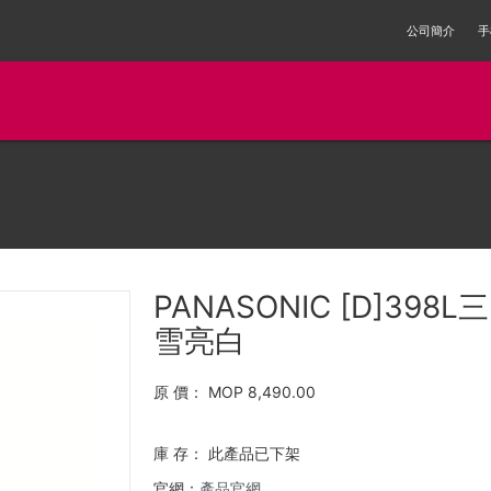
公司簡介
手
PANASONIC [D]398
雪亮白
原 價：
MOP 8,490.00
庫 存：
此產品已下架
官網：
產品官網