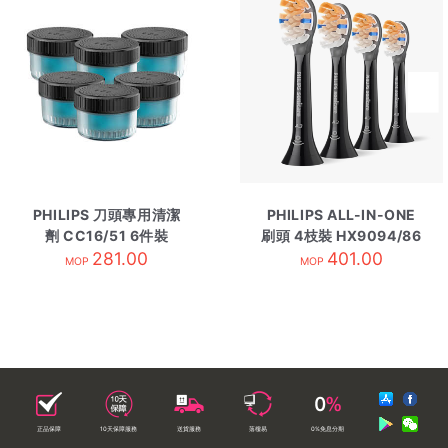
PHILIPS 刀頭專用清潔
PHILIPS ALL-IN-ONE
劑 CC16/51 6件裝
刷頭 4枝裝 HX9094/86
281.00
401.00
黑
MOP
MOP
正品保障
10天保障服務
送貨服務
落樓易
0%免息分期