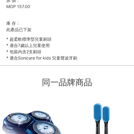
原 價：
MOP 157.00
庫 存：
此產品已下架
*
超柔軟標準型兒童刷頭
*
適合7歲以上兒童使用
*
包裝內含2支刷頭
*
適合Sonicare for kids 兒童聲波牙刷
同一品牌商品