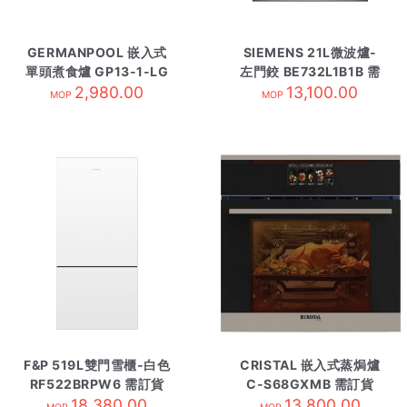
GERMANPOOL 嵌入式
SIEMENS 21L微波爐-
單頭煮食爐 GP13-1-LG
左門鉸 BE732L1B1B 需
2,980.00
13,100.00
訂貨
MOP
MOP
F&P 519L雙門雪櫃-白色
CRISTAL 嵌入式蒸焗爐
RF522BRPW6 需訂貨
C-S68GXMB 需訂貨
18,380.00
13,800.00