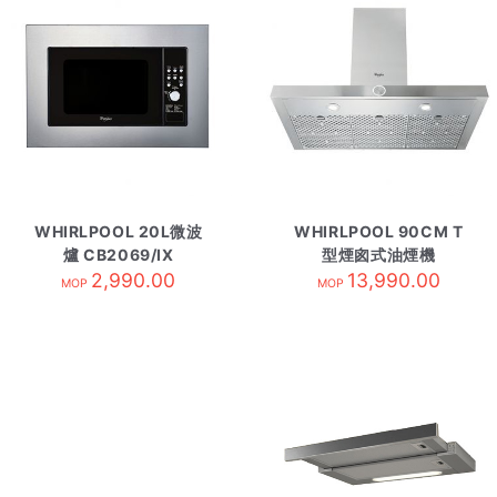
WHIRLPOOL 20L微波
WHIRLPOOL 90CM T
爐 CB2069/IX
型煙囪式油煙機
2,990.00
WHSS90FLTCK
13,990.00
MOP
MOP