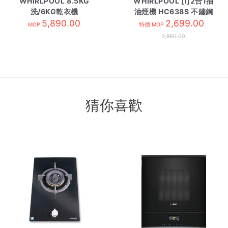
WHIRLPOOL 8.5KG
WHIRLPOOL [i]2合1抽
洗/6KG乾衣機
油煙機 HC638S 不鏽鋼
WWHB485602GW
5,890.00
2,699.00
色
MOP
特價 MOP
2,890.00
猜你喜歡