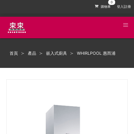
購物車
登入|註冊
首頁
產品
嵌入式廚具
WHIRLPOOL 惠而浦