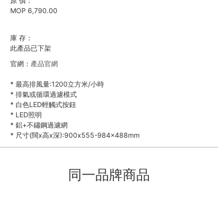
原 價：
MOP 6,790.00
庫 存：
此產品已下架
官網：
產品官網
*
最高排風量:1200立方米/小時
*
排氣或循環過濾模式
*
白色LED輕觸式按鈕
*
LED照明
*
鋁+不鏽鋼過濾網
*
尺寸(闊x高x深):900x555-984x488mm
同一品牌商品