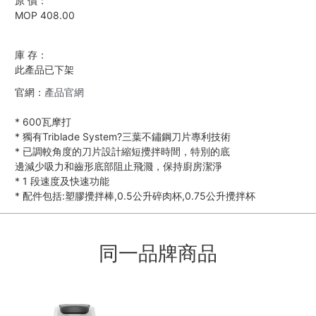
原 價：
MOP 408.00
庫 存：
此產品已下架
官網：
產品官網
*
600瓦摩打
*
獨有Triblade System?三葉不鏽鋼刀片專利技術
*
已調較角度的刀片設計縮短攪拌時間，特別的底
邊減少吸力和齒形底部阻止飛濺，保持廚房潔淨
*
1 段速度及快速功能
*
配件包括:塑膠攪拌棒,0.5公升碎肉杯,0.75公升攪拌杯
同一品牌商品