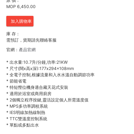
原 價：
MOP 6,450.00
加入購物車
庫 存：
需預訂，貨期請先聯絡客服
官網：
產品官網
*
出水量:10.7升/分鐘,功率:21KW
*
尺寸(闊x高x深):177x294x108mm
*
全電子控制,根據流量和入水水溫自動調節功率
*
節能省電
*
特短慳位機身適合藏天花式安裝
*
適用於浴室或商用廚房
*
2個獨立程序按鍵,靈活設定個人所需溫度值
*
MPS多功率調校系統
*
IES明線加熱線制熱
*
TTC雙溫度控制系統
*
單點或多點出水