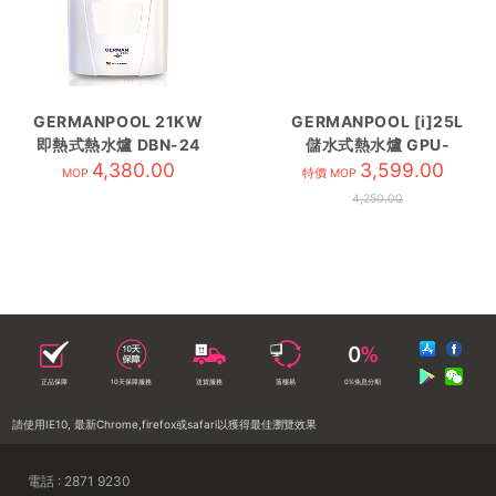
GERMANPOOL 21KW
GERMANPOOL [i]25L
即熱式熱水爐 DBN-24
儲水式熱水爐 GPU-
4,380.00
三相電
6.5EE 白色
3,599.00
MOP
特價 MOP
4,250.00
正品保障
10天保障服務
送貨服務
落樓易
0%免息分期
請使用IE10, 最新Chrome,firefox或safari以獲得最佳瀏覽效果
電話 : 2871 9230