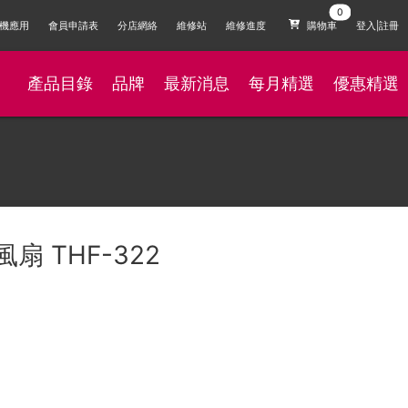
機應用
會員申請表
分店網絡
維修站
維修進度
購物車
登入|註冊
產品目錄
品牌
最新消息
每月精選
優惠精選
扇 THF-322