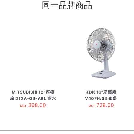
同一品牌商品
MITSUBISHI 12"座檯
KDK 16"座檯扇
扇 D12A-GB-ABL 湖水
V40FH/SB 銀藍
368.00
藍
728.00
MOP
MOP