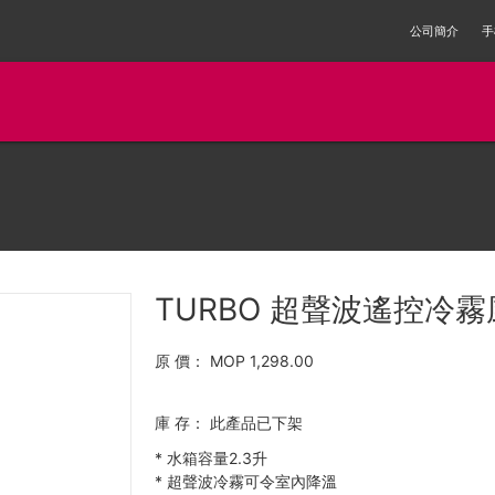
公司簡介
手
TURBO 超聲波遙控冷霧風
原 價：
MOP 1,298.00
庫 存：
此產品已下架
*
水箱容量2.3升
*
超聲波冷霧可令室內降溫