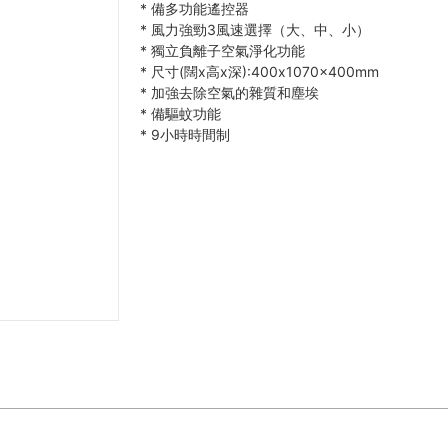
*
備多功能遙控器
*
風力強勁3風速選擇（大、中、小）
*
獨立負離子空氣淨化功能
*
尺寸(闊x高x深):400x1070x400mm
*
加強去除空氣的雜質和塵埃
*
備驅蚊功能
*
9小時時間制