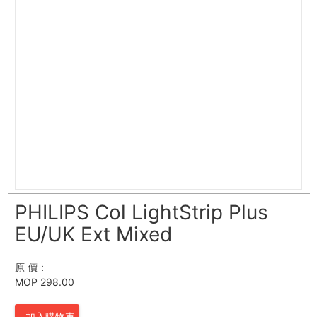
PHILIPS Col LightStrip Plus
EU/UK Ext Mixed
原 價：
MOP 298.00
加入購物車