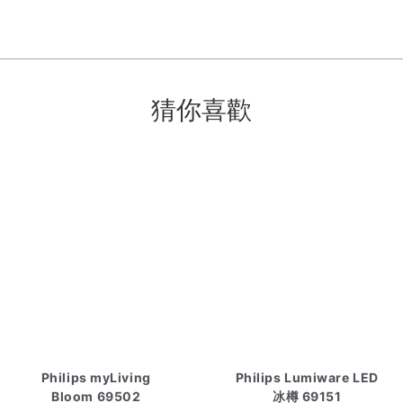
猜你喜歡
Philips myLiving
Philips Lumiware LED
Bloom 69502
冰樽 69151