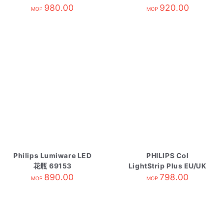
980.00
920.00
MOP
MOP
Philips Lumiware LED
PHILIPS Col
花瓶 69153
LightStrip Plus EU/UK
890.00
Base Mixed
798.00
MOP
MOP