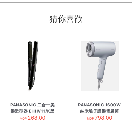
猜你喜歡
PANASONIC 二合一美
PANASONIC 1600W
髮造型器 EHHV11/K黑
納米離子護髮電風筒
268.00
EH-NA7M灰藍
798.00
MOP
MOP