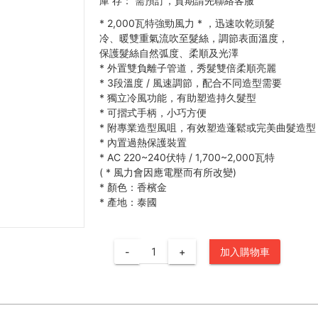
庫 存：
需預訂，貨期請先聯絡客服
*
2,000瓦特強勁風力
*
，迅速吹乾頭髮
冷、暖雙重氣流吹至髮絲，調節表面溫度，
保護髮絲自然弧度、柔順及光澤
*
外置雙負離子管道，秀髮雙倍柔順亮麗
*
3段溫度 / 風速調節，配合不同造型需要
*
獨立冷風功能，有助塑造持久髮型
*
可摺式手柄，小巧方便
*
附專業造型風咀，有效塑造蓬鬆或完美曲髮造型
*
內置過熱保護裝置
*
AC 220~240伏特 / 1,700~2,000瓦特
(
*
風力會因應電壓而有所改變)
*
顏色：香檳金
*
產地：泰國
-
+
加入購物車