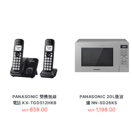
PANASONIC 雙機無線
PANASONIC 20L微波
電話 KX-TGD512HKB
爐 NN-SD26KS
858.00
1,198.00
MOP
MOP