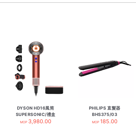
DYSON HD16風筒
PHILIPS 直髮器
SUPERSONIC/禮盒
BHS375/03
SG/SBBP/珊瑚莓
3,980.00
185.00
MOP
MOP