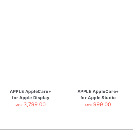
APPLE AppleCare+
APPLE AppleCare+
for Apple Display
for Apple Studio
3,799.00
Display
999.00
MOP
MOP