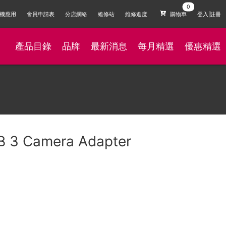
機應用
會員申請表
分店網絡
維修站
維修進度
購物車
登入|註冊
產品目錄
品牌
最新消息
每月精選
優惠精選
B 3 Camera Adapter