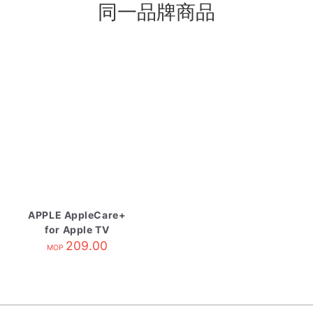
同一品牌商品
APPLE AppleCare+
for Apple TV
209.00
MOP