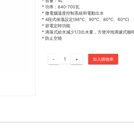
*
容量：4L
*
功率：640-700瓦
*
微電腦溫度控制系統和電動出水
*
4段式保溫設定(98℃、90℃、80℃、60℃)
*
節電定時功能
*
滴落式給水減少1/3出水量，方便沖泡滴濾式咖
*
防止空燒
-
+
加入購物車