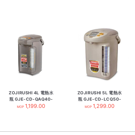
ZOJIRUSHI 4L 電熱水
ZOJIRUSHI 5L 電熱水
瓶 GJE-CD-QAQ40-
瓶 GJE-CD-LCQ50-
1,199.00
TA
TK 啡色
1,299.00
MOP
MOP