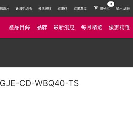
機應用
會員申請表
分店網絡
維修站
維修進度
購物車
登入|註冊
產品目錄
品牌
最新消息
每月精選
優惠精選
GJE-CD-WBQ40-TS