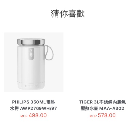
猜你喜歡
PHILIPS 350ML電熱
TIGER 3L不銹鋼內膽氣
水樽 AWP2769WH/97
壓熱水壺 MAA-A302
498.00
白色
578.00
MOP
MOP