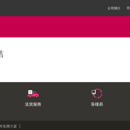
公司簡介
手
結
送貨服務
落樓易
來來集團大廈