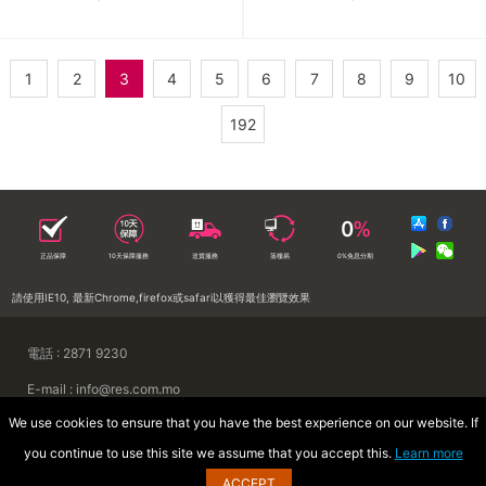
1
2
3
4
5
6
7
8
9
10
192
正品保障
10天保障服務
送貨服務
落樓易
0%免息分期
請使用IE10, 最新Chrome,firefox或safari以獲得最佳瀏覽效果
電話 : 2871 9230
E-mail : info@res.com.mo
We use cookies to ensure that you have the best experience on our website. If
地址 : 澳門慕拉士前地來來集團大廈
you continue to use this site we assume that you accept this.
Learn more
Copyright © 2026 澳門來來電器廣場
ACCEPT