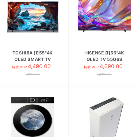
TOSHIBA [i]55"4K
HISENSE [i]55"4K
QLED SMART TV
QLED TV 55Q6S
55M550NK
4,490.00
4,690.00
特價 MOP
特價 MOP
7,990.00
5,690.00