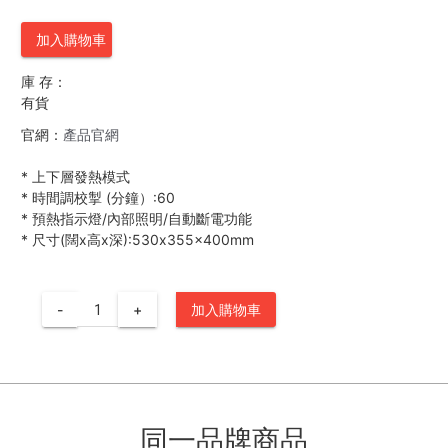
加入購物車
庫 存：
有貨
官網：
產品官網
*
上下層發熱模式
*
時間調校掣 (分鐘）:60
*
預熱指示燈/內部照明/自動斷電功能
*
尺寸(闊x高x深):530x355x400mm
-
+
加入購物車
同一品牌商品