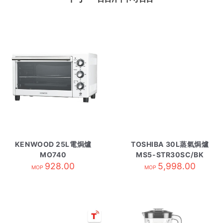
KENWOOD 25L電焗爐
TOSHIBA 30L蒸氣焗爐
MO740
MS5-STR30SC/BK
928.00
5,998.00
MOP
MOP