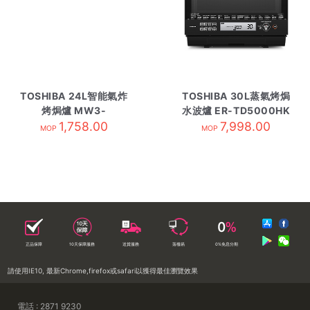
TOSHIBA 24L智能氣炸
TOSHIBA 30L蒸氣烤焗
烤焗爐 MW3-
水波爐 ER-TD5000HK
SAC24SE/BK
1,758.00
7,998.00
MOP
MOP
正品保障
10天保障服務
送貨服務
落樓易
0%免息分期
請使用IE10, 最新Chrome,firefox或safari以獲得最佳瀏覽效果
電話 : 2871 9230