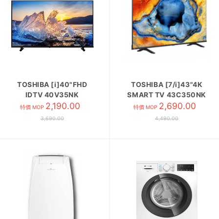
TOSHIBA [i]40"FHD
TOSHIBA [7/i]43"4K
IDTV 40V35NK
SMART TV 43C350NK
2,190.00
2,690.00
特價 MOP
特價 MOP
3,690.00
4,490.00