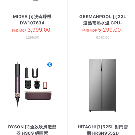
MIDEA [i]洗碗碟機
GERMANPOOL [i]23L
DW107634
速熱電熱水爐 GPU-
3,999.00
6SSM 方/黑色
5,299.00
特價 MOP
特價 MOP
5,299.00
6,180.00
DYSON [i]全效吹風造型
HITACHI [i]525L 對門雪
器 HS09 鋼曜紫
櫃 HRSN9552D