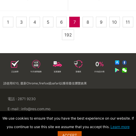
1
3
4
5
6
7
8
9
10
11
192
正品保障
10天保障服務
送貨服務
落樓易
0%免息分期
請使用IE10, 最新Chrome,firefox或safari以獲得最佳瀏覽效果
電話 : 2871 9230
E-mail : info@res.com.mo
We use cookies to ensure that you have the best experience on our website. If
地址 : 澳門慕拉士前地來來集團大廈
you continue to use this site we assume that you accept this.
Learn more
Copyright © 2026 澳門來來電器廣場
ACCEPT