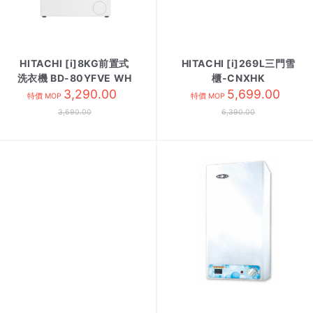
HITACHI [i]8KG前置式
HITACHI [i]269L三門雪
洗衣機 BD-80YFVE WH
櫃-CNXHK
3,290.00
白
HR3N5342EA不繡綱香
5,699.00
特價 MOP
特價 MOP
濱
3,690.00
6,390.00