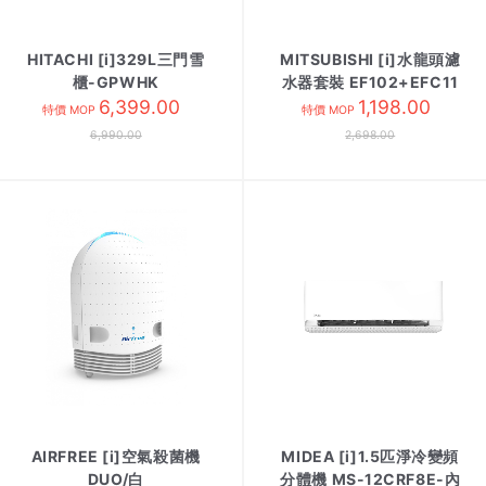
HITACHI [i]329L三門雪
MITSUBISHI [i]水龍頭濾
櫃-GPWHK
水器套裝 EF102+EFC11
HR3N6404DA 白色玻璃
6,399.00
1,198.00
特價 MOP
特價 MOP
6,990.00
2,698.00
AIRFREE [i]空氣殺菌機
MIDEA [i]1.5匹淨冷變頻
DUO/白
分體機 MS-12CRF8E-內