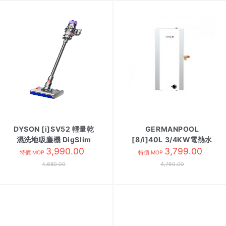
DYSON [i]SV52 輕量乾
GERMANPOOL
濕洗地吸塵機 DigSlim
[8/i]40L 3/4KW電熱水
3,990.00
Sub
爐 GPU-10HE方 右PTV
3,799.00
特價 MOP
特價 MOP
4,680.00
4,760.00