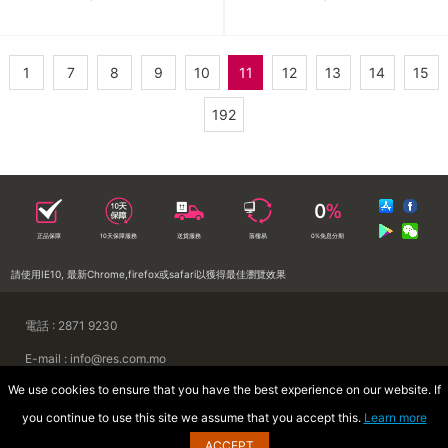
1
7
8
9
10
11
12
13
14
15
192
正品保障
10天保障服務
送貨服務
落樓易
0%免息分期
請使用IE10, 最新Chrome,firefox或safari以獲得最佳瀏覽效果
電話 : 2871 9230
E-mail : info@res.com.mo
We use cookies to ensure that you have the best experience on our website. If
地址 : 澳門慕拉士前地來來集團大廈
you continue to use this site we assume that you accept this.
Learn more
Copyright © 2026 澳門來來電器廣場
ACCEPT