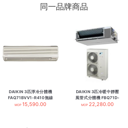
同一品牌商品
DAIKIN 3匹淨冷分體機
DAIKIN 3匹冷暖中靜壓
FAQ71BVV1-R410無線
風管式分體機 FBQ71D-
15,590.00
控
內-有線控R410
22,280.00
MOP
MOP