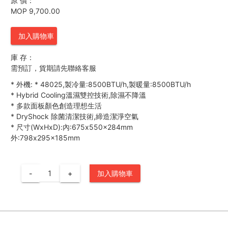
原 價：
MOP 9,700.00
加入購物車
庫 存：
需預訂，貨期請先聯絡客服
*
外機:
*
48025,製冷量:8500BTU/h,製暖量:8500BTU/h
*
Hybrid Cooling溫濕雙控技術,除濕不降溫
*
多款面板顏色創造理想生活
*
DryShock 除菌清潔技術,締造潔淨空氣
*
尺寸(WxHxD):內:675x550x284mm
外:798x295x185mm
-
+
加入購物車