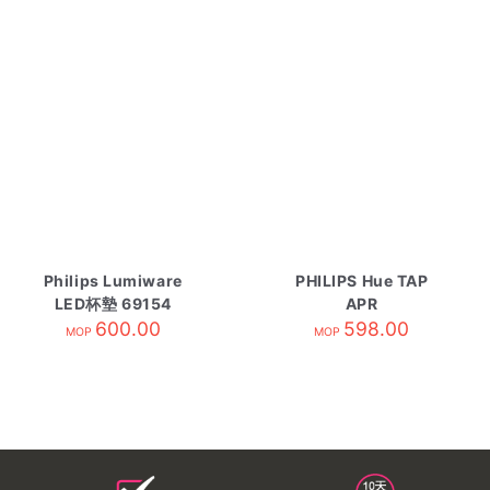
Philips Lumiware
PHILIPS Hue TAP
LED杯墊 69154
APR
600.00
598.00
MOP
MOP