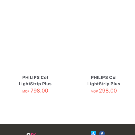
PHILIPS Col
PHILIPS Col
LightStrip Plus
LightStrip Plus
EU/UK Base Mixed
798.00
EU/UK Ext Mixed
298.00
MOP
MOP