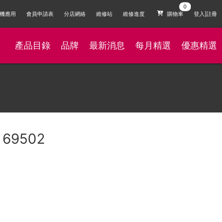
機應用
會員申請表
分店網絡
維修站
維修進度
購物車
登入|註冊
產品目錄
品牌
最新消息
每月精選
優惠精選
m 69502