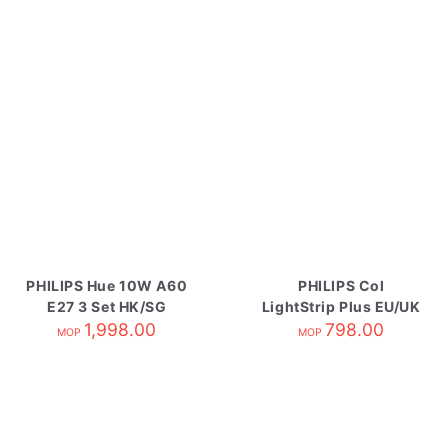
PHILIPS Hue 10W A60
PHILIPS Col
E27 3 Set HK/SG
LightStrip Plus EU/UK
1,998.00
Base Mixed
798.00
MOP
MOP