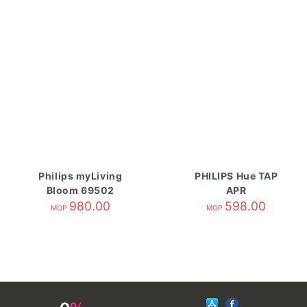
Philips myLiving
PHILIPS Hue TAP
Bloom 69502
APR
980.00
598.00
MOP
MOP