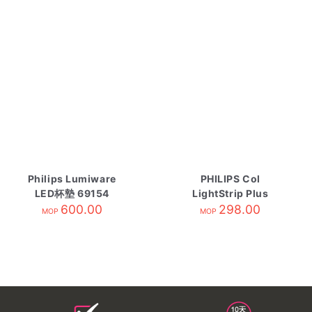
Philips Lumiware
PHILIPS Col
LED杯墊 69154
LightStrip Plus
600.00
EU/UK Ext Mixed
298.00
MOP
MOP