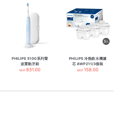
PHILIPS 5100系列聲
PHILIPS 冷熱飲水機濾
波震動牙刷
芯 AWP211/3個裝
HX6853/12 粉藍色
831.00
158.00
MOP
MOP