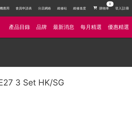
機應用
會員申請表
分店網絡
維修站
維修進度
購物車
登入|註冊
產品目錄
品牌
最新消息
每月精選
優惠精選
E27 3 Set HK/SG