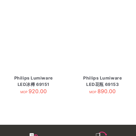
Philips Lumiware
Philips Lumiware
LED冰樽 69151
LED花瓶 69153
920.00
890.00
MOP
MOP