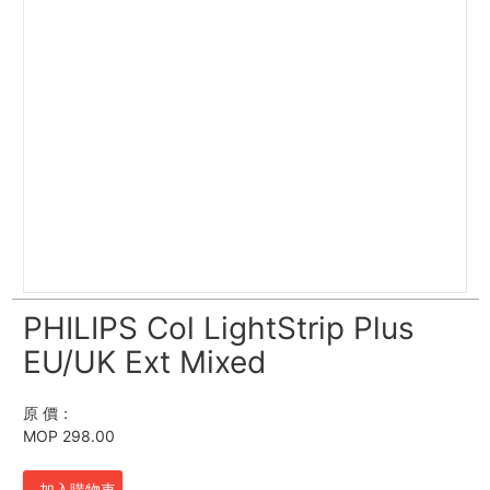
PHILIPS Col LightStrip Plus
EU/UK Ext Mixed
原 價：
MOP 298.00
加入購物車