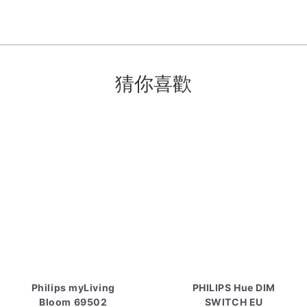
猜你喜歡
Philips myLiving
PHILIPS Hue DIM
Bloom 69502
SWITCH EU