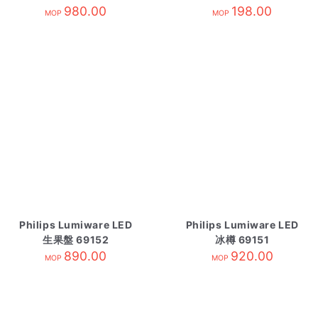
980.00
198.00
MOP
MOP
Philips Lumiware LED
Philips Lumiware LED
生果盤 69152
冰樽 69151
890.00
920.00
MOP
MOP