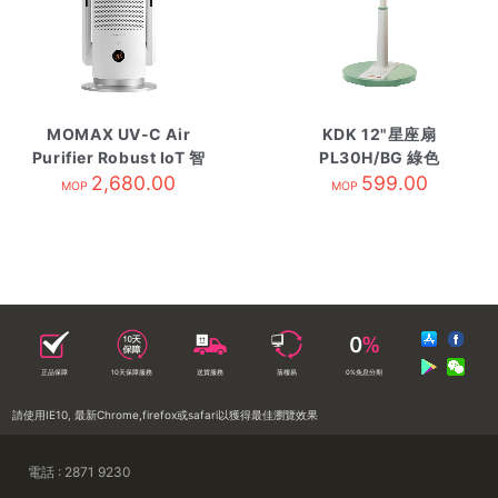
MOMAX UV-C Air
KDK 12"星座扇
Purifier Robust IoT 智
PL30H/BG 綠色
能紫外光空清機
2,680.00
599.00
MOP
MOP
正品保障
10天保障服務
送貨服務
落樓易
0%免息分期
請使用IE10, 最新Chrome,firefox或safari以獲得最佳瀏覽效果
電話 : 2871 9230