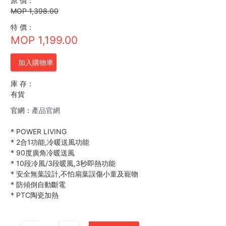
原 價：
MOP 1,398.00
特 價：
MOP 1,199.00
加入購物車
庫 存：
有貨
官網：
產品官網
*
POWER LIVING
*
2合1功能,冷暖送風功能
*
90度廣角冷暖送風
*
10段冷風/3段暖風,3秒即熱功能
*
安全無葉設計,不怕扇葉誤傷小童及寵物
*
防傾倒自動斷電
*
PTC陶瓷加熱