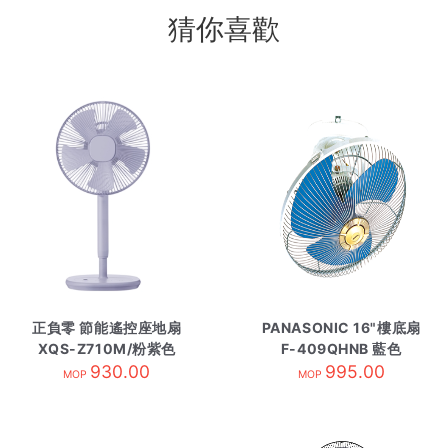
猜你喜歡
正負零 節能遙控座地扇
PANASONIC 16"樓底扇
XQS-Z710M/粉紫色
F-409QHNB 藍色
930.00
995.00
MOP
MOP