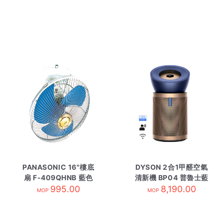
PANASONIC 16"樓底
DYSON 2合1甲醛空氣
扇 F-409QHNB 藍色
清新機 BP04 普魯士藍
995.00
8,190.00
及金色
MOP
MOP