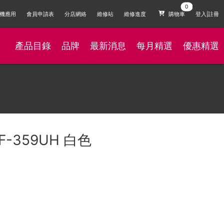
機應用
會員申請表
分店網絡
維修站
維修進度
購物車
登入|註冊
產品目錄
品牌
最新消息
每月精選
優惠精選
 F-359UH 白色