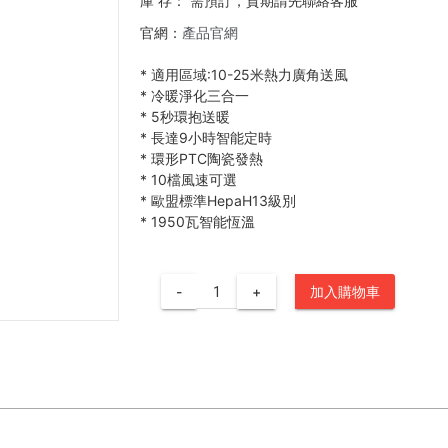
庫 存：
需預訂，貨期請先聯絡客服
官網：
產品官網
*
適用區域:10-25米熱力廣角送風
*
冷暖淨化三合一
*
5秒環抱送暖
*
長達9小時智能定時
*
環形PTC陶瓷發熱
*
10檔風速可選
*
歐盟標準HepaH13級別
*
1950瓦智能恆溫
-
+
加入購物車