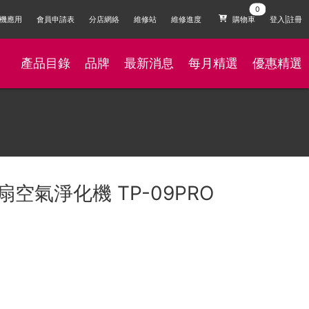
機應用
會員申請表
分店網絡
維修站
維修進度
購物車
登入|註冊
產品目錄
品牌
最新消息
每月精選
優惠精選
風扇空氣淨化機 TP-09PRO