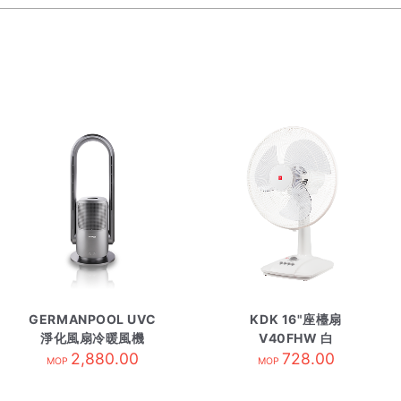
GERMANPOOL UVC
KDK 16"座檯扇
淨化風扇冷暖風機
V40FHW 白
EFB-PCTH 銀
2,880.00
728.00
MOP
MOP