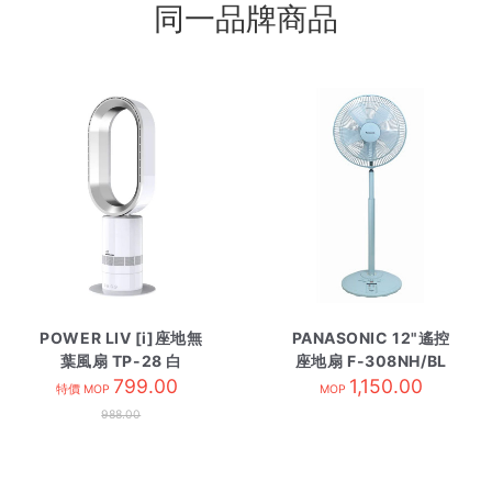
同一品牌商品
POWER LIV [i]座地無
PANASONIC 12"遙控
葉風扇 TP-28 白
座地扇 F-308NH/BL
799.00
1,150.00
粉藍
特價 MOP
MOP
988.00