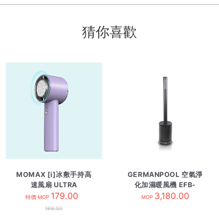
猜你喜歡
MOMAX [i]冰敷手持高
GERMANPOOL 空氣淨
速風扇 ULTRA
化加濕暖風機 EFB-
FREEZE 紫色
179.00
P35HM
3,180.00
特價 MOP
MOP
199.00