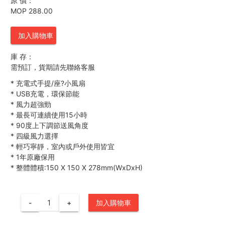
原 價：
MOP 288.00
加入購物車
庫 存：
需預訂，貨期請先聯絡客服
*
充電式手提/座?小風扇
*
USB充電，環保節能
*
風力超強勁
*
最長可連續使用15小時
*
90度上下調節送風角度
*
四級風力選擇
*
輕巧寧靜，室內或戶外使用皆宜
*
1年原廠保用
*
整體體積:150 X 150 X 278mm(WxDxH)
-
+
加入購物車