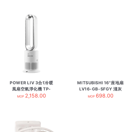
POWER LIV 3合1冷暖
MITSUBISHI 16"座地扇
風扇空氣淨化機 TP-
LV16-GB-SFGY 淺灰
09PRO 白
2,158.00
698.00
MOP
MOP