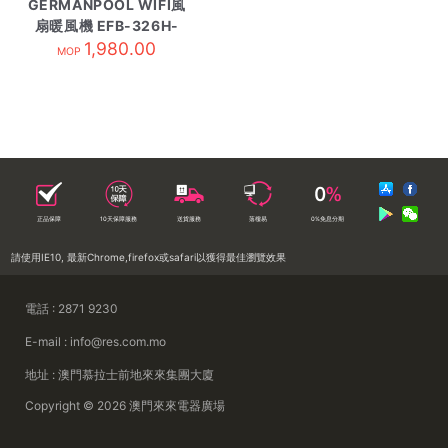
GERMANPOOL WIFI風
扇暖風機 EFB-326H-
1,980.00
SC
MOP
正品保障
10天保障服務
送貨服務
落樓易
0%免息分期
請使用IE10, 最新Chrome,firefox或safari以獲得最佳瀏覽效果
電話 : 2871 9230
E-mail : info@res.com.mo
地址 : 澳門慕拉士前地來來集團大廈
Copyright © 2026 澳門來來電器廣場