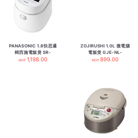
PANASONIC 1.8快思邏
ZOJIRUSHI 1.0L 微電腦
輯西施電飯煲 SR-
電飯煲 GJE-NL-
DM181
1,198.00
EAQ10-WA白
899.00
MOP
MOP