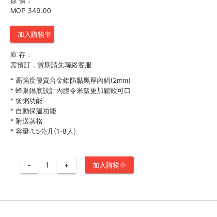
原 價：
MOP 349.00
加入購物車
庫 存：
需預訂，貨期請先聯絡客服
*
高強度優質合金鋁防黏黑厚內鍋(2mm)
*
蜂巢鍋底設計內膽令米飯更加鬆軟可口
*
煲粥功能
*
自動保溫功能
*
附送蒸格
*
容量:1.5公升(1-8人)
-
+
加入購物車