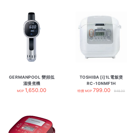
GERMANPOOL 變頻低
TOSHIBA [i]1L電飯煲
溫慢煮機
RC-10NMF1H
SVC108+VAS100套裝
1,650.00
799.00
MOP
特價 MOP
948.00