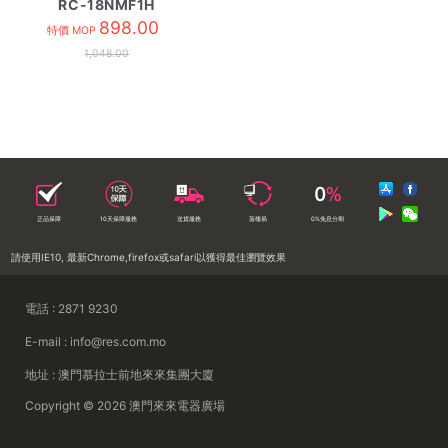
RC-18NMF1H
898.00
特價 MOP
1,048.00
正品保障
10天保障服務
送貨服務
落樓易
0%免息分期
請使用IE10, 最新Chrome,firefox或safari以獲得最佳瀏覽效果
電話 : 2871 9230
E-mail : info@res.com.mo
地址 : 澳門慕拉士前地來來集團大廈
Copyright © 2026 澳門來來電器廣場