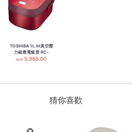
TOSHIBA 1L IH真空壓
力磁應電飯煲 RC-
DX10H/R紅
5,988.00
MOP
猜你喜歡