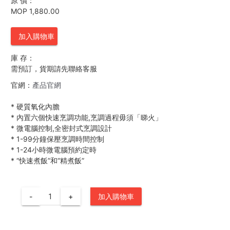
原 價：
MOP 1,880.00
加入購物車
庫 存：
需預訂，貨期請先聯絡客服
官網：
產品官網
*
硬質氧化內膽
*
內置六個快速烹調功能,烹調過程毋須「睇火」
*
微電腦控制,全密封式烹調設計
*
1-99分鐘保壓烹調時間控制
*
1-24小時微電腦預約定時
*
“快速煮飯”和“精煮飯”
-
+
加入購物車