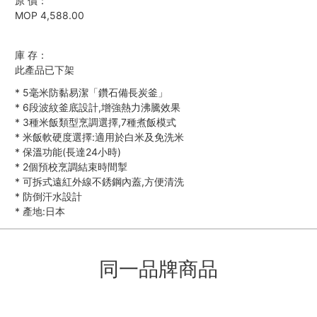
原 價：
MOP 4,588.00
庫 存：
此產品已下架
*
5毫米防黏易潔「鑽石備長炭釜」
*
6段波紋釜底設計,增強熱力沸騰效果
*
3種米飯類型烹調選擇,7種煮飯模式
*
米飯軟硬度選擇:適用於白米及免洗米
*
保溫功能(長達24小時)
*
2個預校烹調結束時間掣
*
可拆式遠紅外線不銹鋼內蓋,方便清洗
*
防倒汗水設計
*
產地:日本
同一品牌商品