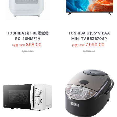
TOSHIBA [i]1.8L電飯煲
TOSHIBA [i]55"VIDAA
RC-18NMF1H
MINI TV 55Z670SP
898.00
7,990.00
特價 MOP
特價 MOP
1,048.00
8,990.00