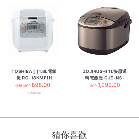
TOSHIBA [i]1.8L電飯
ZOJIRUSHI 1L快思邏
煲 RC-18NMF1H
輯電飯煲 GJE-NS-
898.00
TSQ10-XJ
1,299.00
特價 MOP
MOP
1,048.00
猜你喜歡