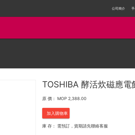
公司簡介
手
TOSHIBA 酵活炊磁應電飯
原 價：
MOP 2,388.00
加入購物車
庫 存：
需預訂，貨期請先聯絡客服