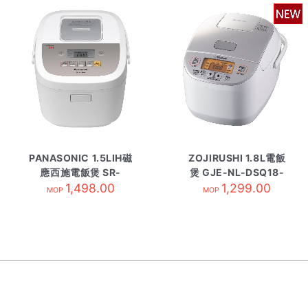
PANASONIC 1.5LIH磁
ZOJIRUSHI 1.8L電飯
應西施電飯煲 SR-
煲 GJE-NL-DSQ18-
AL158W 白
1,498.00
1,299.00
WA
MOP
MOP