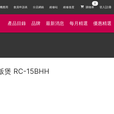
機應用
會員申請表
分店網絡
維修站
維修進度
購物車
登入|註冊
產品目錄
品牌
最新消息
每月精選
優惠精選
煲 RC-15BHH