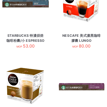
STARBUCKS 特濃烘焙
NESCAFE 美式濃黑咖啡
咖啡粉囊/小 ESPRESSO
膠囊 LUNGO
ROAST
53.00
80.00
MOP
MOP