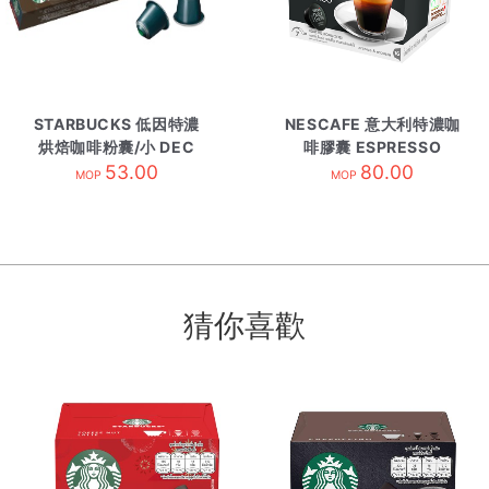
STARBUCKS 低因特濃
NESCAFE 意大利特濃咖
烘焙咖啡粉囊/小 DEC
啡膠囊 ESPRESSO
ESPRESSO ROAST
53.00
INTENSO
80.00
MOP
MOP
猜你喜歡