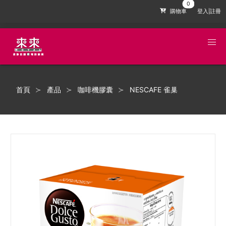
購物車
登入|註冊
首頁
產品
咖啡機膠囊
NESCAFE 雀巢