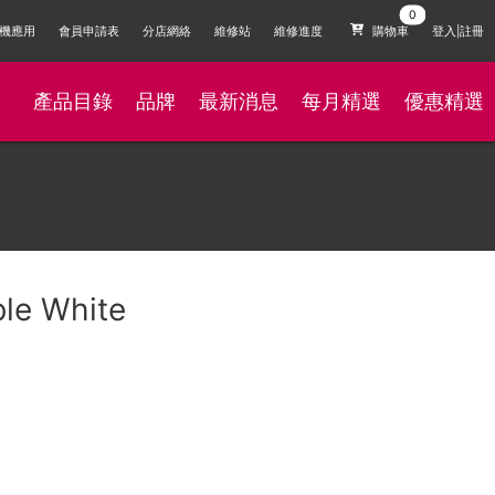
機應用
會員申請表
分店網絡
維修站
維修進度
購物車
登入|註冊
產品目錄
品牌
最新消息
每月精選
優惠精選
le White