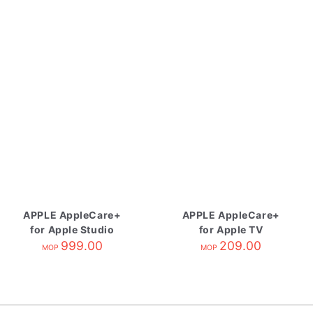
APPLE AppleCare+
APPLE AppleCare+
for Apple Studio
for Apple TV
Display
999.00
209.00
MOP
MOP