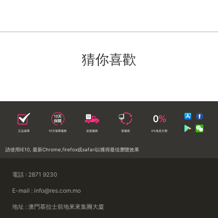
猜你喜歡
正品保障
10天保障服務
送貨服務
落樓易
0%免息分期
請使用IE10, 最新Chrome,firefox或safari以獲得最佳瀏覽效果
電話 : 2871 9230
E-mail : info@res.com.mo
地址 : 澳門慕拉士前地來來集團大廈