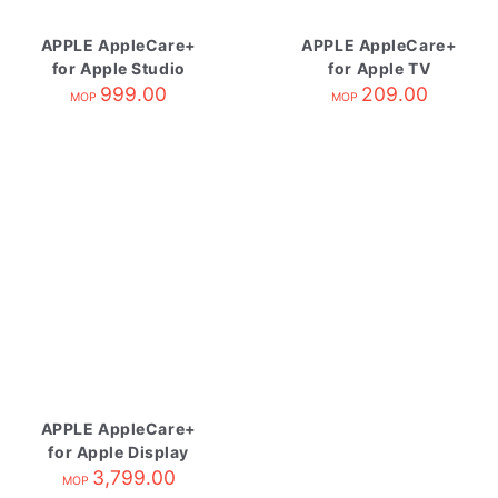
APPLE AppleCare+
APPLE AppleCare+
for Apple Studio
for Apple TV
Display
999.00
209.00
MOP
MOP
APPLE AppleCare+
for Apple Display
3,799.00
MOP