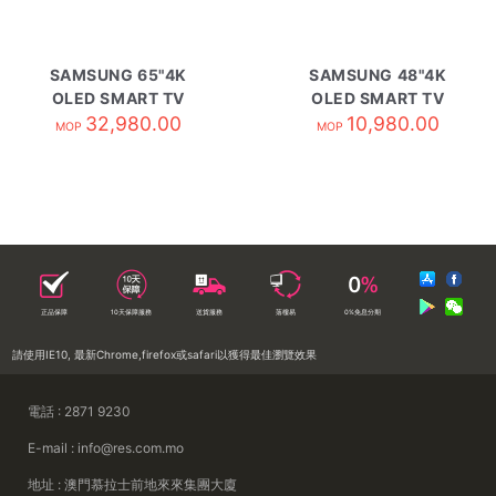
SAMSUNG 65"4K
SAMSUNG 48"4K
OLED SMART TV
OLED SMART TV
QA65S95HAEXZK
32,980.00
QA48S85HAEXZK
10,980.00
MOP
MOP
正品保障
10天保障服務
送貨服務
落樓易
0%免息分期
請使用IE10, 最新Chrome,firefox或safari以獲得最佳瀏覽效果
電話 : 2871 9230
E-mail : info@res.com.mo
地址 : 澳門慕拉士前地來來集團大廈