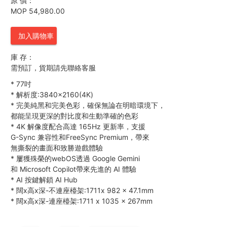
原 價：
MOP 54,980.00
加入購物車
庫 存：
需預訂，貨期請先聯絡客服
*
77吋
*
解析度:3840×2160(4K)
*
完美純黑和完美色彩，確保無論在明暗環境下，
都能呈現更深的對比度和生動準確的色彩
*
4K 解像度配合高達 165Hz 更新率，支援
G-Sync 兼容性和FreeSync Premium，帶來
無撕裂的畫面和致勝遊戲體驗
*
屢獲殊榮的webOS透過 Google Gemini
和 Microsoft Copilot帶來先進的 AI 體驗
*
AI 按鍵解鎖 AI Hub
*
闊x高x深-不連座檯架:1711x 982 x 47.1mm
*
闊x高x深-連座檯架:1711 x 1035 x 267mm