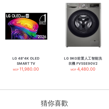
LG 48"4K OLED
LG 9KG前置人工智能洗
SMART TV
衣機 FV5SE90V2
OLED48C6PCA
11,980.00
4,480.00
MOP
MOP
猜你喜歡