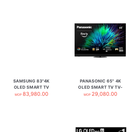
SAMSUNG 83"4K
PANASONIC 65" 4K
OLED SMART TV
OLED SMART TV TV-
QA83S90HAEXZK
83,980.00
65Z90BGH
29,080.00
MOP
MOP