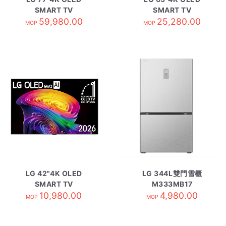
SMART TV
SMART TV
OLED77C2PCC
59,980.00
OLED65M4PCA
25,280.00
MOP
MOP
LG 42"4K OLED
LG 344L雙門雪櫃
SMART TV
M333MB17
OLED42C6PCA
10,980.00
4,980.00
MOP
MOP