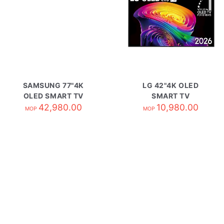
SAMSUNG 77"4K
LG 42"4K OLED
OLED SMART TV
SMART TV
QA77S85HAEXZK
42,980.00
OLED42C6PCA
10,980.00
MOP
MOP