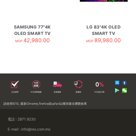
SAMSUNG 77"4K
LG 83"4K OLED
OLED SMART TV
SMART TV
QA77S85HAEXZK
42,980.00
OLED83G6PCA
89,980.00
MOP
MOP
正品保障
10天保障服務
送貨服務
落樓易
0%免息分期
請使用IE10, 最新Chrome,firefox或safari以獲得最佳瀏覽效果
電話 : 2871 9230
E-mail : info@res.com.mo