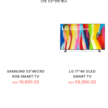
SAMSUNG 55"MICRO
LG 77"4K OLED
RGB SMART TV
SMART TV
MRA55R85HAJXZK
16,680.00
OLED77C2PCC
59,980.00
MOP
MOP