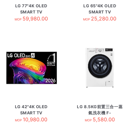
LG 77"4K OLED
LG 65"4K OLED
SMART TV
SMART TV
OLED77C2PCC
59,980.00
OLED65M4PCA
25,280.00
MOP
MOP
LG 42"4K OLED
LG 8.5KG前置三合一蒸
SMART TV
氣洗衣機 F-
OLED42C6PCA
10,980.00
C12085V2W
5,580.00
MOP
MOP