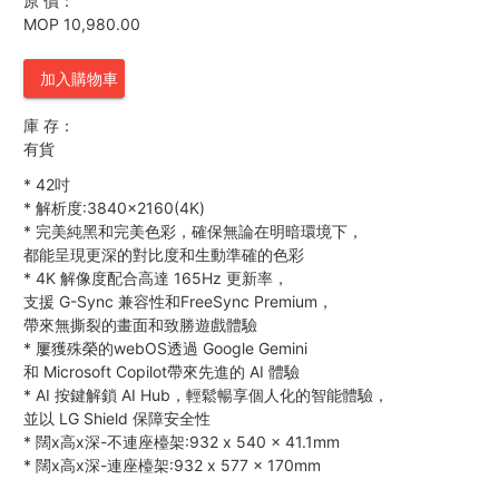
原 價：
MOP 10,980.00
加入購物車
庫 存：
有貨
*
42吋
*
解析度:3840×2160(4K)
*
完美純黑和完美色彩，確保無論在明暗環境下，
都能呈現更深的對比度和生動準確的色彩
*
4K 解像度配合高達 165Hz 更新率，
支援 G-Sync 兼容性和FreeSync Premium，
帶來無撕裂的畫面和致勝遊戲體驗
*
屢獲殊榮的webOS透過 Google Gemini
和 Microsoft Copilot帶來先進的 AI 體驗
*
AI 按鍵解鎖 AI Hub，輕鬆暢享個人化的智能體驗，
並以 LG Shield 保障安全性
*
闊x高x深-不連座檯架:932 x 540 x 41.1mm
*
闊x高x深-連座檯架:932 x 577 x 170mm