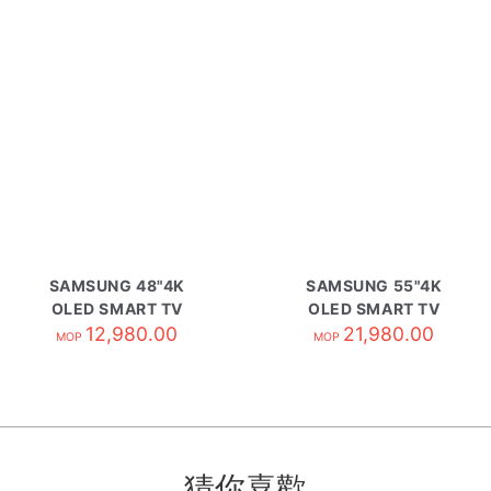
SAMSUNG 48"4K
SAMSUNG 55"4K
OLED SMART TV
OLED SMART TV
QA48S90HAEXZK
12,980.00
QA55S95HAEXZK
21,980.00
MOP
MOP
猜你喜歡