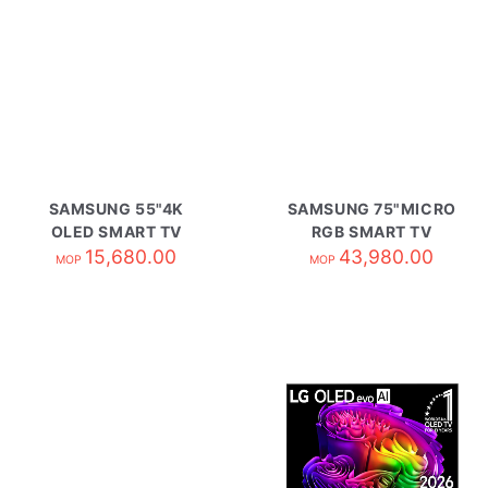
SAMSUNG 55"4K
SAMSUNG 75"MICRO
OLED SMART TV
RGB SMART TV
QA55S85HAEXZK
15,680.00
MRA75R85HAJXZK
43,980.00
MOP
MOP