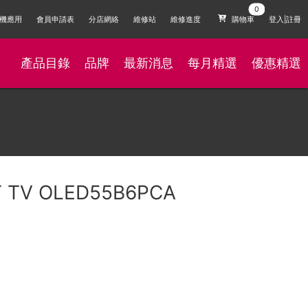
機應用
會員申請表
分店網絡
維修站
維修進度
購物車
登入|註冊
產品目錄
品牌
最新消息
每月精選
優惠精選
T TV OLED55B6PCA