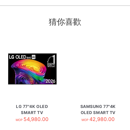
猜你喜歡
LG 77"4K OLED
SAMSUNG 77"4K
SMART TV
OLED SMART TV
OLED77C6PCA
54,980.00
QA77S85HAEXZK
42,980.00
MOP
MOP