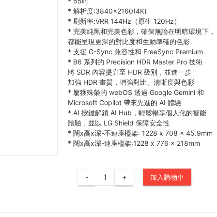
*
55吋
*
解析度:3840×2160(4K)
*
刷新率:VRR 144Hz（原生 120Hz）
*
完美純黑和完美色彩，確保無論在明暗環境下，
都能呈現更深的對比度和生動準確的色彩
*
支援 G-Sync 兼容性和 FreeSync Premium
*
B6 系列的 Precision HDR Master Pro 技術
將 SDR 內容提升至 HDR 級別，並進一步
加強 HDR 畫質，增強對比、清晰度與色彩
*
屢獲殊榮的 webOS 透過 Google Gemini 和
Microsoft Copilot 帶來先進的 AI 體驗
*
AI 按鍵解鎖 AI Hub，輕鬆暢享個人化的智能
體驗，並以 LG Shield 保障安全性
*
闊x高x深-不連座檯架: 1228 x 708 x 45.9mm
*
闊x高x深-連座檯架:1228 x 776 x 218mm
-
+
加入購物車