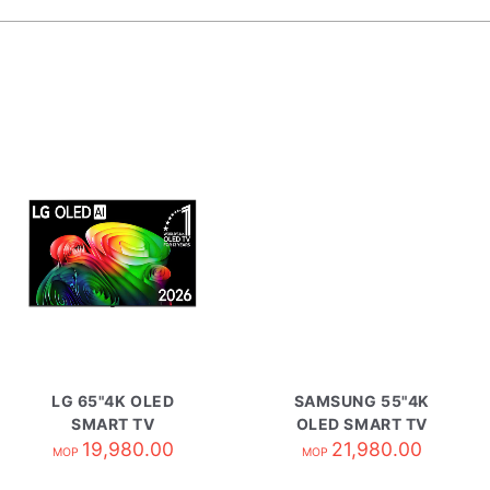
LG 65"4K OLED
SAMSUNG 55"4K
SMART TV
OLED SMART TV
OLED65B6PCA
19,980.00
QA55S95HAEXZK
21,980.00
MOP
MOP