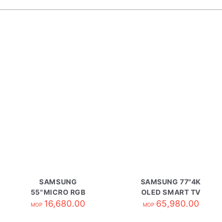
SAMSUNG
SAMSUNG 77"4K
55"MICRO RGB
OLED SMART TV
SMART TV
16,680.00
QA77S95HAEXZK
65,980.00
MOP
MOP
MRA55R85HAJXZK