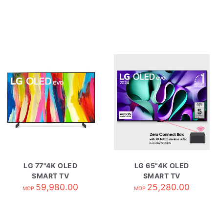
LG 77"4K OLED
LG 65"4K OLED
SMART TV
SMART TV
OLED77C2PCC
59,980.00
OLED65M4PCA
25,280.00
MOP
MOP