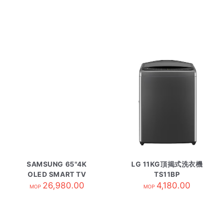
SAMSUNG 65"4K
LG 11KG頂揭式洗衣機
OLED SMART TV
TS11BP
QA65S90HAEXZK
26,980.00
4,180.00
MOP
MOP