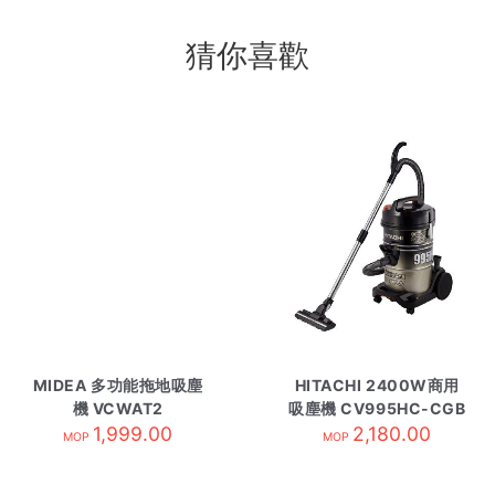
猜你喜歡
MIDEA 多功能拖地吸塵
HITACHI 2400W商用
機 VCWAT2
吸塵機 CV995HC-CGB
1,999.00
香濱金黑
2,180.00
MOP
MOP