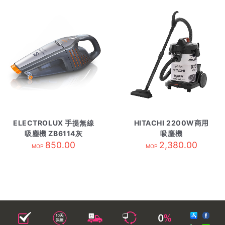
ELECTROLUX 手提無線
HITACHI 2200W商用
吸塵機 ZB6114灰
吸塵機
850.00
CV975PWBKGCM 銀
2,380.00
MOP
MOP