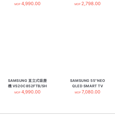
4,990.00
2,798.00
MOP
MOP
SAMSUNG 直立式吸塵
SAMSUNG 55"NEO
機 VS20C852FTB/SH
QLED SMART TV
4,990.00
QA55QN70HAJXZK
7,080.00
MOP
MOP