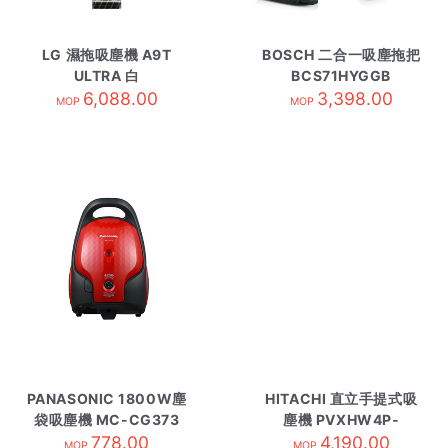
LG 濕拖吸塵機 A9T
BOSCH 二合一吸塵拖把
ULTRA 白
BCS71HYGGB
6,088.00
3,398.00
MOP
MOP
PANASONIC 1800W塵
HITACHI 直立手提式吸
袋吸塵機 MC-CG373
塵機 PVXHW4P-
778.00
紅色
CGGCM
4,190.00
MOP
MOP