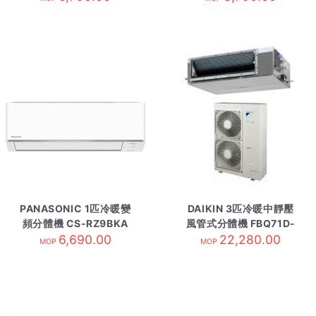
PANASONIC 1匹冷暖變
DAIKIN 3匹冷暖中靜壓
頻分體機 CS-RZ9BKA
風管式分體機 FBQ71D-
內-R32
6,690.00
內-有線控R410
22,280.00
MOP
MOP