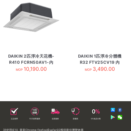
DAIKIN 2匹淨冷天花機-
DAIKIN 1匹淨冷分體機
R410 FCRN50AV1-內
R32 FTV25CV19 內
10,190.00
有線控
3,490.00
MOP
MOP
正品保障
10天保障服務
送貨服務
落樓易
0%免息分期
請使用IE10, 最新Chrome,firefox或safari以獲得最佳瀏覽效果