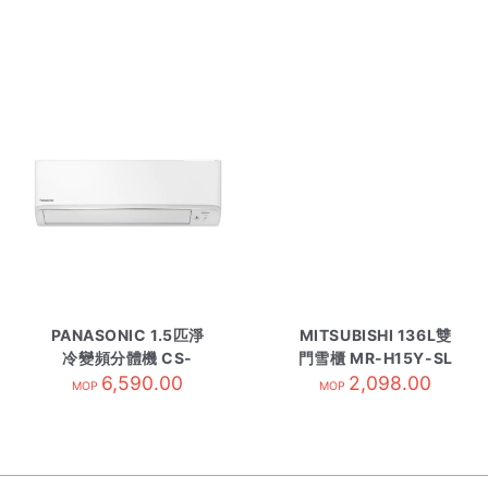
PANASONIC 1.5匹淨
MITSUBISHI 136L雙
冷變頻分體機 CS-
門雪櫃 MR-H15Y-SL
LS12WKA 內-R410A
6,590.00
2,098.00
閃銀
MOP
MOP