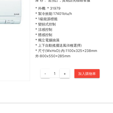
庫 存：
需預訂，貨期請先聯絡客服
*
外機:
*
31979
*
製冷效能:17401btu/h
*
1級能源標籤
*
變頻式控制
*
涼感控制
*
體感控制
*
獨立電腦抽濕
*
上下自動搖擺送風(6種選擇)
*
尺寸(WxHxD):內:1100x325x238mm
外:800x550x285mm
-
+
加入購物車