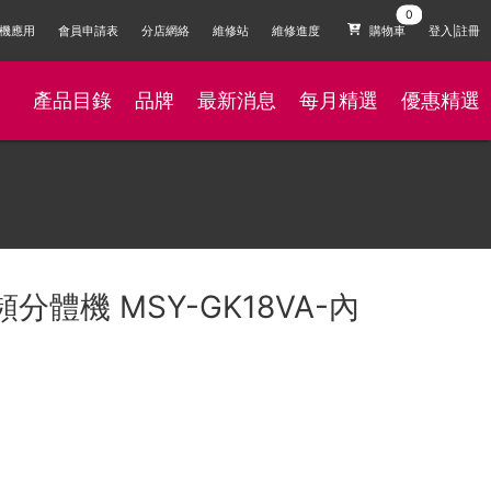
機應用
會員申請表
分店網絡
維修站
維修進度
購物車
登入|註冊
產品目錄
品牌
最新消息
每月精選
優惠精選
變頻分體機 MSY-GK18VA-內